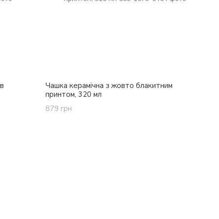
в
Чашка керамічна з жовто блакитним
принтом, 320 мл
879 грн