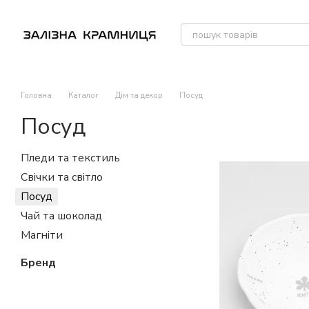
Перейти до основного контенту
Головна
Каталог
Дім та декор
Посуд
Посуд
Пледи та текстиль
Свічки та світло
Посуд
Чай та шоколад
Магніти
Бренд