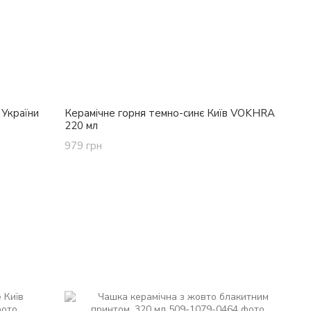
 України
Керамічне горня темно-синє Київ VOKHRA
220 мл
979 грн