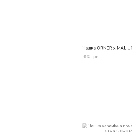
Чашка ORNER х MALIU
480 грн