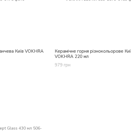
ранчева Київ VOKHRA
Керамічне горня різнокольорове Киї
VOKHRA 220 мл
979 грн