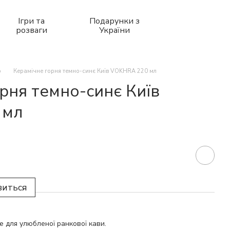
Ігри та
Подарунки з
розваги
України
р
Керамічне горня темно-синє Київ VOKHRA 220 мл
рня темно-синє Київ
 мл
виться
е для улюбленої ранкової кави.