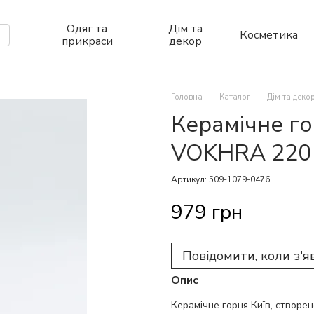
Одяг та
Дім та
Косметика
прикраси
декор
Головна
Каталог
Дім та деко
Керамічне го
VOKHRA 220
Артикул: 509-1079-0476
979 грн
Повідомити, коли з'я
Опис
Керамічне горня Київ, створен