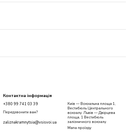
Контактна інформація
+380 99 741 03 39
Київ — Вокзальна площа 1,
Вестибюль Центрального
Передзвонити вам?
вокзалу. Львів — Двірцева
площа, 1 Вестибюль
залізничного вокзалу.
zaliznakramnytsia@vsisvoi.ua
Мапа проїзду