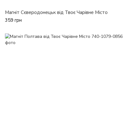
Магніт Сєверодонецьк від Твоє Чарівне Місто
359 грн