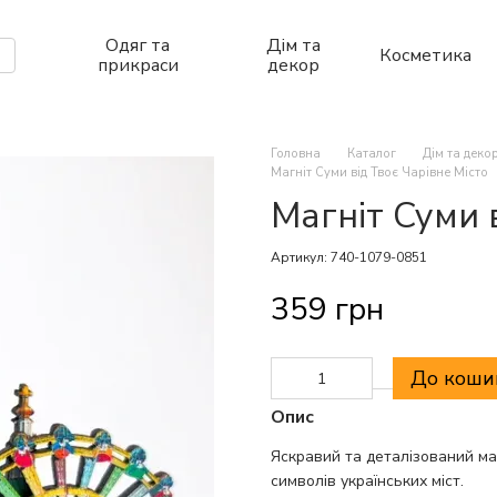
Одяг та
Дім та
Косметика
прикраси
декор
Головна
Каталог
Дім та деко
Магніт Суми від Твоє Чарівне Місто
Магніт Суми 
Артикул: 740-1079-0851
359 грн
До коши
Опис
Яскравий та деталізований маг
символів українських міст.