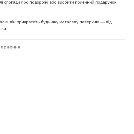
плі спогади про подорожі або зробити приємний подарунок
іалів, він прикрасить будь-яку металеву поверхню — від
шки.
вернення