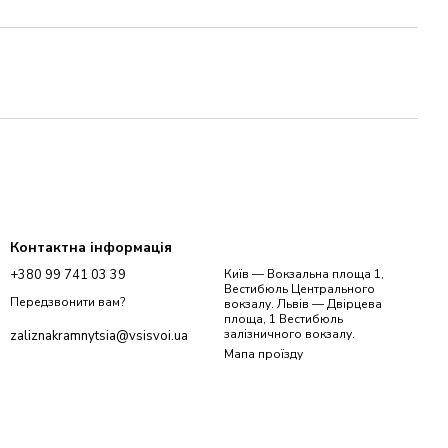
Контактна інформація
+380 99 741 03 39
Київ — Вокзальна площа 1,
Вестибюль Центрального
Передзвонити вам?
вокзалу. Львів — Двірцева
площа, 1 Вестибюль
залізничного вокзалу.
zaliznakramnytsia@vsisvoi.ua
Мапа проїзду