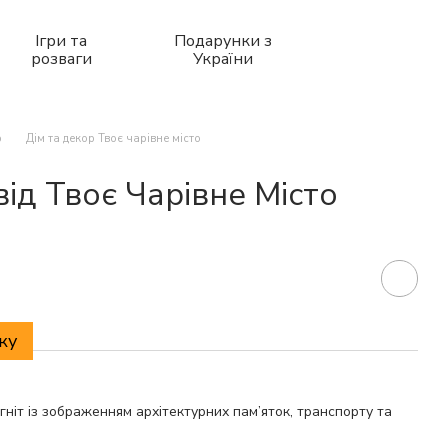
Ігри та
Подарунки з
розваги
України
р
Дім та декор Твоє чарівне місто
від Твоє Чарівне Місто
ку
ніт із зображенням архітектурних пам’яток, транспорту та