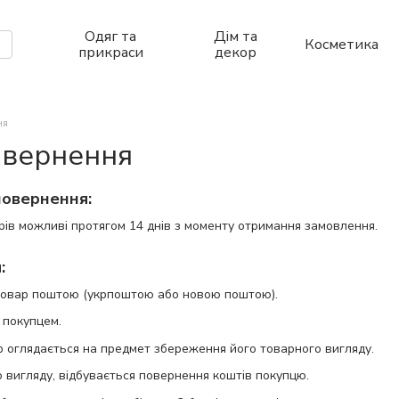
Одяг та
Дім та
Косметика
прикраси
декор
ня
овернення
повернення:
ів можливі протягом 14 днів з моменту отримання замовлення.​
:
товар поштою (укрпоштою або новою поштою).
 покупцем.
р оглядається на предмет збереження його товарного вигляду.
вигляду, відбувається повернення коштів покупцю.