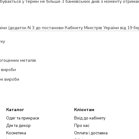
бувається у термін не більше 3 банківських днів з моменту отриман
їни (
додаток N 3 до постанови Кабінету Міністрів України від 19 б
тку
огоцінних металів
 вироби
ні вироби
Каталог
Клієнтам
Одяг та прикраси
Вхід до кабінету
Дім та декор
Про нас
Косметика
Оплата і доставка