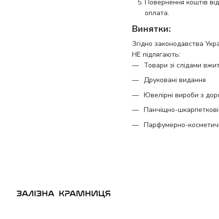
Повернення коштів від
оплата.
Винятки:
Згідно законодавства Укра
​НЕ підлягають:​
Товари зі слідами вжи
Друковані видання
Ювелірні вироби з дор
Панчіщно-шкарпеткові
Парфумерно-косметич