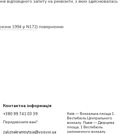
ня відповідного запиту на реквізити, з яких здійснювалась
ерезня 1994 р N172
) поверненню
Контактна інформація
+380 99 741 03 39
Київ — Вокзальна площа 1,
Вестибюль Центрального
Передзвонити вам?
вокзалу. Львів — Двірцева
площа, 1 Вестибюль
залізничного вокзалу.
zaliznakramnytsia@vsisvoi.ua