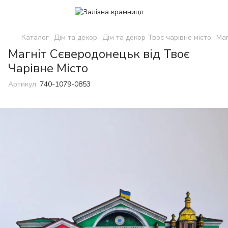
Каталог
Дім та декор
Дім та декор Твоє чарівне місто
Маг
Магніт Сєверодонецьк від Твоє
Чарівне Місто
Артикул:
740-1079-0853