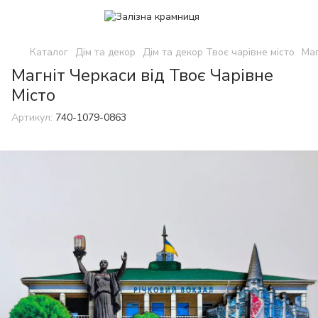
Каталог
Дім та декор
Дім та декор Твоє чарівне місто
Маг
Магніт Черкаси від Твоє Чарівне
Місто
Артикул:
740-1079-0863