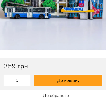
359 грн
До кошику
До обраного