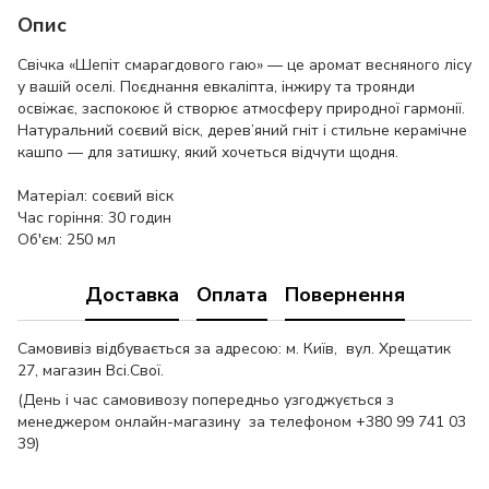
Опис
Свічка «Шепіт смарагдового гаю» — це аромат весняного лісу
у вашій оселі. Поєднання евкаліпта, інжиру та троянди
освіжає, заспокоює й створює атмосферу природної гармонії.
Натуральний соєвий віск, дерев’яний гніт і стильне керамічне
кашпо — для затишку, який хочеться відчути щодня.
Матеріал: соєвий віск
Час горіння: 30 годин
Об'єм: 250 мл
Доставка
Оплата
Повернення
Самовивіз відбувається за адресою: м. Київ, вул. Хрещатик
27, магазин Всі.Свої.
(День і час самовивозу попередньо узгоджується з
менеджером онлайн-магазину за телефоном +380 99 741 03
39)