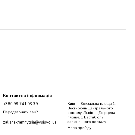
Контактна інформація
+380 99 741 03 39
Київ — Вокзальна площа 1,
Вестибюль Центрального
Передзвонити вам?
вокзалу. Львів — Двірцева
площа, 1 Вестибюль
залізничного вокзалу.
zaliznakramnytsia@vsisvoi.ua
Мапа проїзду