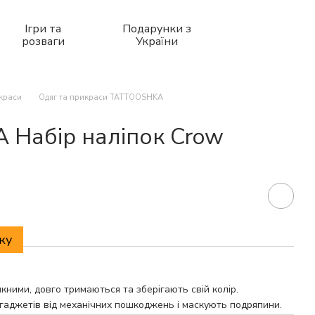
Ігри та
Подарунки з
розваги
України
икраси
Одяг та прикраси TATTOOSHKA
Набір наліпок Crow
ку
кними, довго тримаються та зберігають свій колір.
гаджетів від механічних пошкоджень і маскують подряпини.