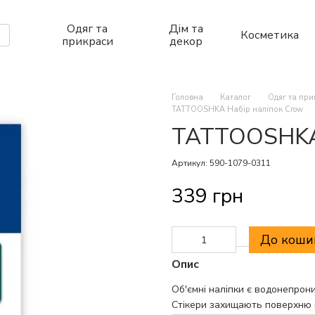
Одяг та
Дім та
Косметика
прикраси
декор
Головна
Каталог
Одяг та пр
TATTOOSHKA Набір наліпок Crow
TATTOOSHKA 
Артикул: 590-1079-0311
339 грн
До коши
Опис
Об'ємні наліпки є водонепрони
Стікери захищають поверхню 