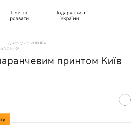
Ігри та
Подарунки з
розваги
України
р
Дім та декор VOKHRA
иїв VOKHRA
маранчевим принтом Київ
ку