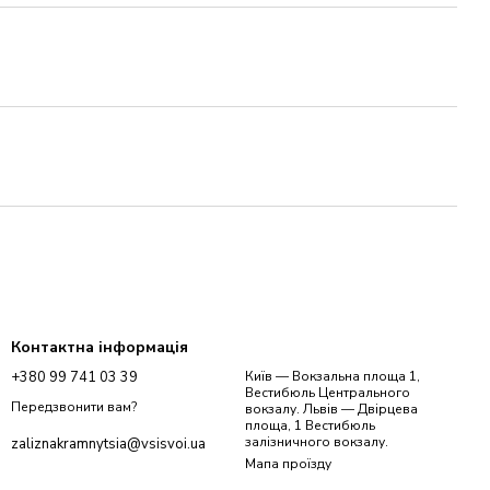
Контактна інформація
+380 99 741 03 39
Київ — Вокзальна площа 1,
Вестибюль Центрального
Передзвонити вам?
вокзалу. Львів — Двірцева
площа, 1 Вестибюль
залізничного вокзалу.
zaliznakramnytsia@vsisvoi.ua
Мапа проїзду