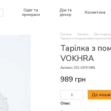
Одяг та
Дім та
Косметика
прикраси
декор
Головна
Каталог
Дім та деко
Тарілка з помаранчевим принтом К
Тарілка з по
VOKHRA
Артикул: 231-1079-0481
989 грн
До коши
Опис