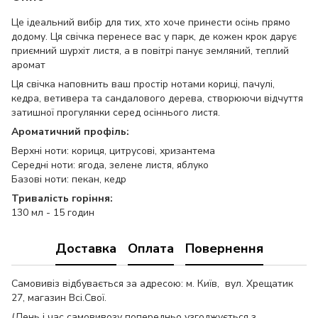
Це ідеальний вибір для тих, хто хоче принести осінь прямо
додому. Ця свічка перенесе вас у парк, де кожен крок дарує
приємний шурхіт листя, а в повітрі панує земляний, теплий
аромат
Ця свічка наповнить ваш простір нотами кориці, пачулі,
кедра, ветивера та сандалового дерева, створюючи відчуття
затишної прогулянки серед осіннього листя.
Ароматичний профіль:
Верхні ноти: кориця, цитрусові, хризантема
Середні ноти: ягода, зелене листя, яблуко
Базові ноти: пекан, кедр
Тривалість горіння:
130 мл - 15 годин
Доставка
Оплата
Повернення
Самовивіз відбувається за адресою: м. Київ, вул. Хрещатик
27, магазин Всі.Свої.
(День і час самовивозу попередньо узгоджується з