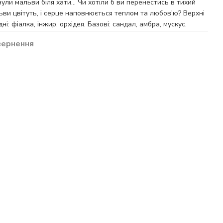
ули мальви біля хати… Чи хотіли б ви перенестись в тихий
льви цвітуть, і серце наповнюється теплом та любов'ю? Верхні
ні: фіалка, інжир, орхідея. Базові: сандал, амбра, мускус.
вернення