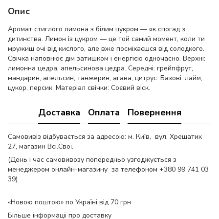
Опис
Аромат стиглого лимона з білим цукром — як спогад з
дитинства. Лимон із цукром — це той самий момент, коли ти
мружиш очі від кислого, але вже посміхаєшся від солодкого.
Свічка наповнює дім затишком і енергією одночасно. Верхні:
лимонна цедра, апельсинова цедра. Середні: грейпфрут,
мандарин, апельсин, танжерин, агава, цитрус. Базові: лайм,
цукор, персик. Матеріал свічки: Соєвий віск.
Доставка
Оплата
Повернення
Самовивіз відбувається за адресою: м. Київ, вул. Хрещатик
27, магазин Всі.Свої.
(День і час самовивозу попередньо узгоджується з
менеджером онлайн-магазину за телефоном +380 99 741 03
39)
«Новою поштою» по Україні від 70 грн
Більше інформації про доставку