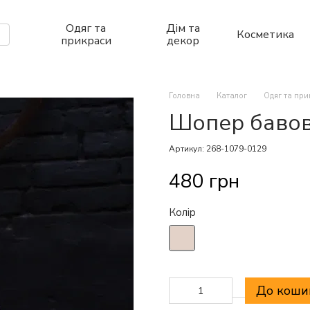
Одяг та
Дім та
Косметика
прикраси
декор
Головна
Каталог
Одяг та пр
Шопер бавов
Артикул: 268-1079-0129
480 грн
Колір
До коши