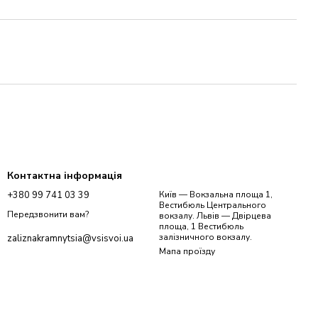
Контактна інформація
+380 99 741 03 39
Київ — Вокзальна площа 1,
Вестибюль Центрального
Передзвонити вам?
вокзалу. Львів — Двірцева
площа, 1 Вестибюль
залізничного вокзалу.
zaliznakramnytsia@vsisvoi.ua
Мапа проїзду