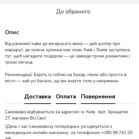
До обраного
Опис
Від ранкової кави до вечірнього вина — цей шопер про
маршрут, де кожна зупинка має смак. Київ і Львів зустрілись
тут, щоб нагадати: подорож — це завжди трохи романтики і
трохи легенд.
Рекомендації: Беріть із собою на базар, пікнік або просто в
місто — хай усі бачать, що ви знаєте толк у напрямках.
Доставка
Оплата
Повернення
Самовивіз відбувається за адресою: м. Київ, вул. Хрещатик
27, магазин Всі.Свої.
(День і час самовивозу попередньо узгоджується з
менеджером онлайн-магазину за телефоном +380 99 741 03
39)