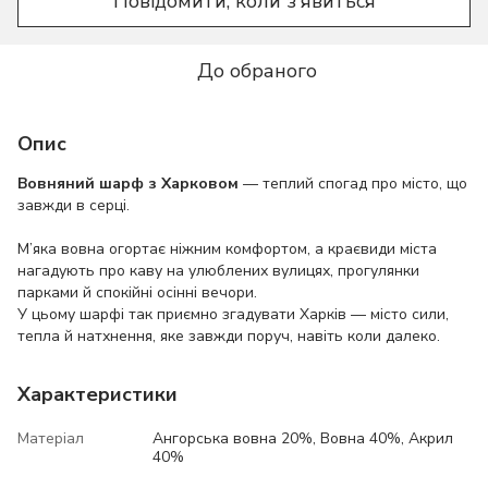
Повідомити, коли з'явиться
До обраного
Опис
Вовняний шарф з Харковом
— теплий спогад про місто, що
завжди в серці.
М’яка вовна огортає ніжним комфортом, а краєвиди міста
нагадують про каву на улюблених вулицях, прогулянки
парками й спокійні осінні вечори.
У цьому шарфі так приємно згадувати Харків — місто сили,
тепла й натхнення, яке завжди поруч, навіть коли далеко.
Характеристики
Матеріал
Ангорська вовна 20%, Вовна 40%, Акрил
40%