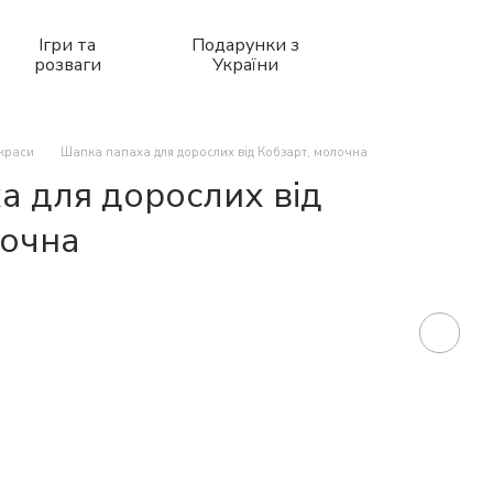
Ігри та
Подарунки з
розваги
України
икраси
Шапка папаха для дорослих від Кобзарт, молочна
а для дорослих від
лочна