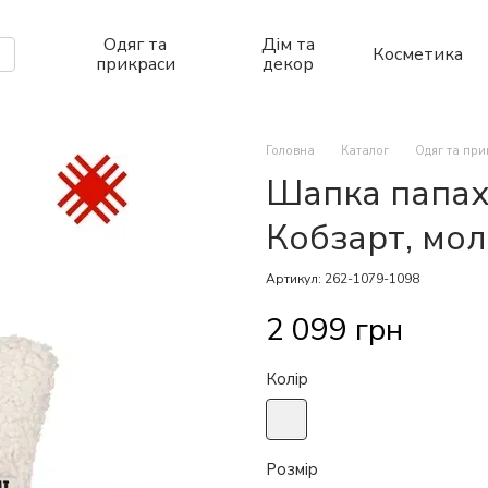
Одяг та
Дім та
Косметика
прикраси
декор
Головна
Каталог
Одяг та пр
Шапка папах
Кобзарт, мо
Артикул: 262-1079-1098
2 099 грн
Колір
Розмір