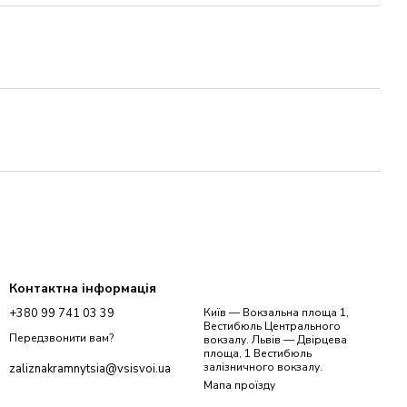
Контактна інформація
+380 99 741 03 39
Київ — Вокзальна площа 1,
Вестибюль Центрального
Передзвонити вам?
вокзалу. Львів — Двірцева
площа, 1 Вестибюль
залізничного вокзалу.
zaliznakramnytsia@vsisvoi.ua
Мапа проїзду