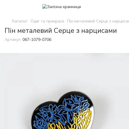
Каталог
Одяг та прикраси
Пін металевий Серце з нарциса
Пін металевий Серце з нарцисами
Артикул:
067-1079-0706