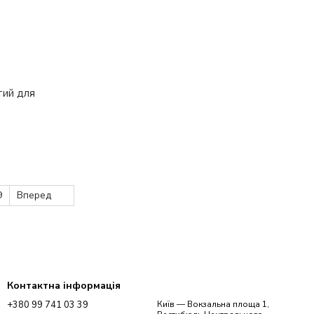
тий для
9
Вперед
Контактна інформація
+380 99 741 03 39
Київ — Вокзальна площа 1,