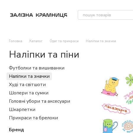
Перейти до основного контенту
Головна
Каталог
Одяг та прикраси
Наліпки та значки
Наліпки та піни
Футболки та вишиванки
Наліпки та значки
Худі та світшоти
Шопери та сумки
Головні убори та аксесуари
Шкарпетки
Прикраси та брелоки
Бренд