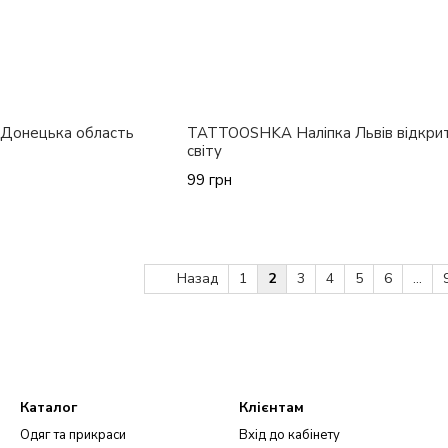
Донецька область
TATTOOSHKA Наліпка Львів відкри
світу
99 грн
Назад
1
2
3
4
5
6
...
Каталог
Клієнтам
Одяг та прикраси
Вхід до кабінету