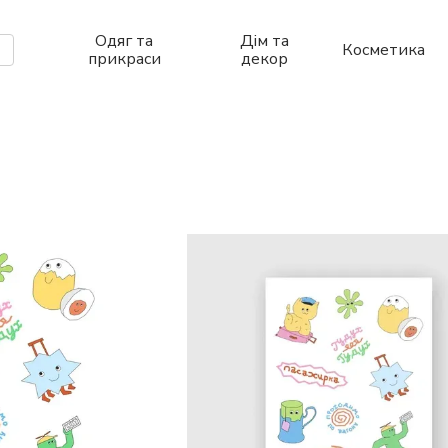
Одяг та
Дім та
Косметика
прикраси
декор