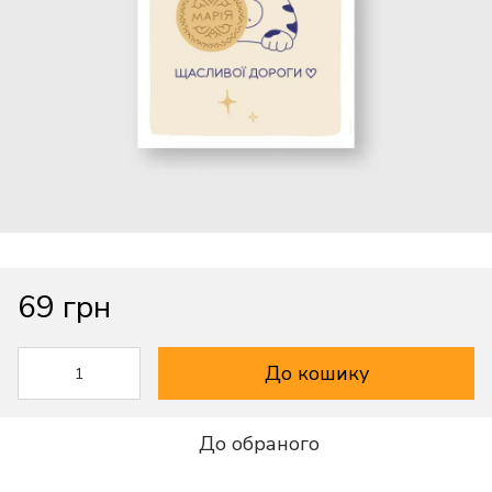
69 грн
До кошику
До обраного