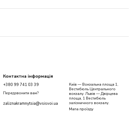
Контактна інформація
+380 99 741 03 39
Київ — Вокзальна площа 1,
Вестибюль Центрального
Передзвонити вам?
вокзалу. Львів — Двірцева
площа, 1 Вестибюль
залізничного вокзалу.
zaliznakramnytsia@vsisvoi.ua
Мапа проїзду