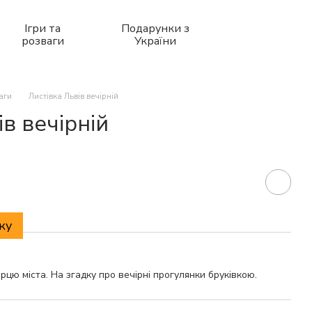
Ігри та
Подарунки з
розваги
України
ваги
Листівка Львів вечірній
в вечірній
ку
рцю міста. На згадку про вечірні прогулянки бруківкою.