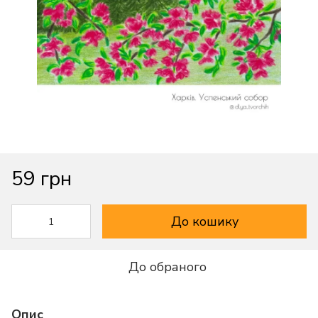
59 грн
До кошику
До обраного
Опис