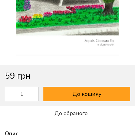
59 грн
До кошику
До обраного
Опис