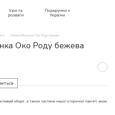
Ігри та
Подарунки з
розваги
України
ваги
Лялька Мотанка Око Роду бежева
нка Око Роду бежева
виться
ливий оберіг, а також частина нашої історичної пам’яті, якою