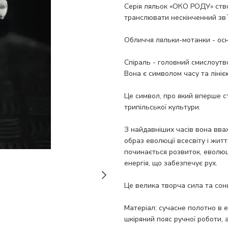
Серія ляльок «ОКО РОДУ» ство
транслювати нескінченний звʼ
Обличчя ляльки-мотанки - основ
Спіраль - головний смислоутв
Вона є символом часу та лініє
Це символ, про який вперше ст
трипільської культури.
З найдавніших часів вона вв
образ еволюції всесвіту і житт
починається розвиток, еволюці
енергія, що забезпечує рух.
Це велика творча сила та сон
Матеріал: сучасне полотно в е
шкіряний пояс ручної роботи, 