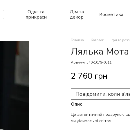
Одяг та
Дім та
Косметика
прикраси
декор
Головна
Каталог
Ігри та роз
Лялька Мота
Артикул: 540-1079-0511
2 760 грн
Повідомити, коли з'я
Опис
Це автентичний подарунок, щас
ми ділимось зі світом.