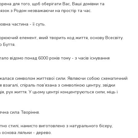
рена для того, щоб оберігати Вас, Ваші домівки та
язок з Родом незважаючи на простір та час.
на частина - її суть.
орюючий елемент, який творить код життя, основу Всесвіту.
ю Буття.
ало відомо понад 6000 років тому - з часів існування
ажалася символом життєвої сили. Являючи собою схематичний
я взагалі, спіраль пов’язана з символікою центру, звідки
я, рух життя. У цьому центрі концентруються сили, міць і
ячна сила Творіння.
тно стилі, намисто виготовлено з натурального бісеру,
а основа ляльки - дерево.