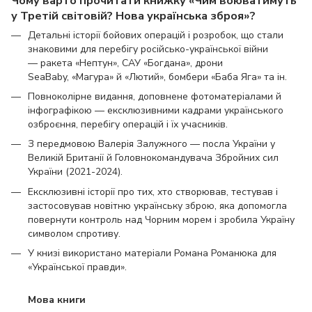
Чому варто прочитати книжку «Чим воюватимуть
у Третій світовій? Нова українська зброя»?
Детальні історії бойових операцій і розробок, що стали
знаковими для перебігу російсько-української війни
— ракета «Нептун», САУ «Богдана», дрони
SeaBaby, «Магура» й «Лютий», бомбери «Баба Яга» та ін.
Повноколірне видання, доповнене фотоматеріалами й
інфографікою — ексклюзивними кадрами українського
озброєння, перебігу операцій і їх учасників.
З передмовою Валерія Залужного — посла України у
Великій Британії й Головнокомандувача Збройних сил
України (2021-2024).
Ексклюзивні історії про тих, хто створював, тестував і
застосовував новітню українську зброю, яка допомогла
повернути контроль над Чорним морем і зробила Україну
символом спротиву.
У книзі використано матеріали Романа Романюка для
«Української правди».
Мова книги