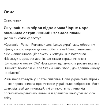
Опис
Опис книги
Як українська зброя відвоювала Чорне море,
звільнила острів Зміїний і зламала плани
російського флоту?
Журналіст Роман Романюк досліджує українську оборонну
сферу і оприлюднює деталі роботи її найбільш знакових
військових інновацій: ракети «Нептун», яка потопила
«Москву»; морських дронів, що стали страшним сном
Кримського мосту; САУ «Богдана», що змусила росіян тікати зі
Зміїного; бомберів «Баба Яга» й іншої зброї, донедавна нікому
не відомої.
«Чим воюватимуть у Третій світовій? Нова українська зброя»
— це перша книжка про сучасне українське озброєння і його
шлях від ідей до інновацій, які змінюють не лише хід
російсько-української війни, а й зрештою майбутнє всього
світу.