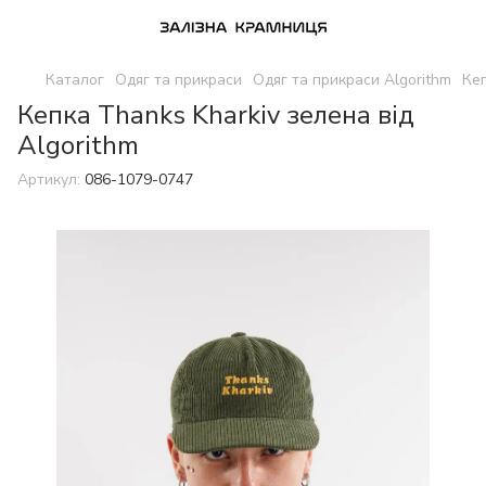
Каталог
Одяг та прикраси
Одяг та прикраси Algorithm
Кеп
Кепка Thanks Kharkiv зелена від
Algorithm
Артикул:
086-1079-0747