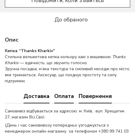
Повідомити, коли з'явиться
До обраного
Опис
Кепка “Thanks Kharkiv”
Стильна вельветова кепка кольору хакі з вишивкою
Thanks
Kharkiv
— вдячність, що звучить голосно.
Зручна посадка, м’яка текстура та сміливий меседж про місто,
яке тримається. Аксесуар, що поєднує простоту та силу
підтримки.
Доставка
Оплата
Повернення
Самовивіз відбувається за адресою: м. Київ, вул. Хрещатик
27, магазин Всі.Свої.
(День і час самовивозу попередньо узгоджується з
менеджером онлайн-магазину за телефоном +380 99 741 03