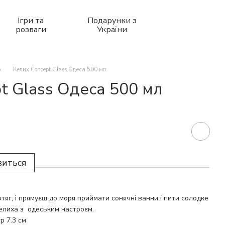
Ігри та
Подарунки з
розваги
України
р
Келих Concept Glass Одеса 500 мл
t Glass Одеса 500 мл
виться
тяг, і прямуєш до моря приймати сонячні ванни і пити солодке
елиха з одеським настроєм.
р 7.3 см