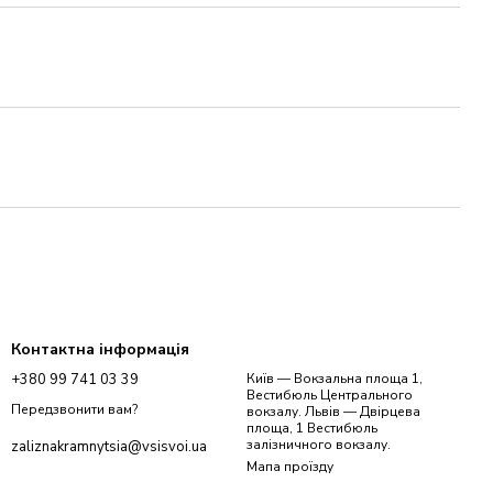
Контактна інформація
+380 99 741 03 39
Київ — Вокзальна площа 1,
Вестибюль Центрального
Передзвонити вам?
вокзалу. Львів — Двірцева
площа, 1 Вестибюль
залізничного вокзалу.
zaliznakramnytsia@vsisvoi.ua
Мапа проїзду