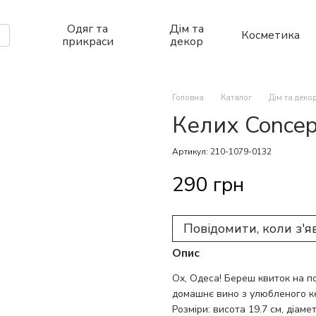
Одяг та
Дім та
Косметика
прикраси
декор
Головна
Каталог
Дім та деко
Келих Concep
Артикул: 210-1079-0132
290 грн
Повідомити, коли з'я
Опис
Ох, Одеса! Береш квиток на по
домашнє вино з улюбленого к
Розміри: висота 19.7 см, діамет