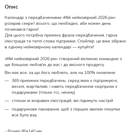
Опис
Календар з передбаченнями «Мій неймовірний 2026 рік»
розкрив секрет всього, що необхідно, аби кожен день
починався гарно!
Для цього потрібна приємна фраза-передбачення, гарна
ілюстрація та теплі слова підтримки. Спойлер: це вже зібрано
в одному неймовірному календарі — купуйте!
«Мій неймовірний 2026 рік» створений великою командою з
ще більшою любов'ю до вас і до якісного продукту.
Він має все, за що його люблять, але на 100% оновлене:
365 приємних передбачень, серед яких є підтримуючі,
веселі, жартівливі, і навіть передбачення-сюрпризи з
подарунками (тільки тсс, нікому)
стільки ж яскравих ілюстрацій, які піднімуть настрій
подарункове паковання, щоб з перших хвилин покупки
все було вау
- Розмір 80х140 мм