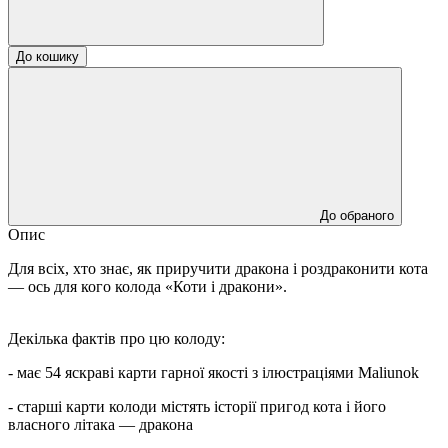
До кошику
До обраного
Опис
Для всіх, хто знає, як приручити дракона і роздраконити кота
— ось для кого колода «Коти і дракони».
Декілька фактів про цю колоду:
- має 54 яскраві карти гарної якості з ілюстраціями Maliunok
- старші карти колоди містять історії пригод кота і його
власного літака — дракона