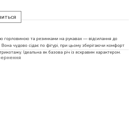
виться
ною горловиною та резинками на рукавах — відсилання до
 Вона чудово сідає по фігурі, при цьому зберігаючи комфорт
рикотажу. Ідеальна як базова річ із яскравим характером.
вернення