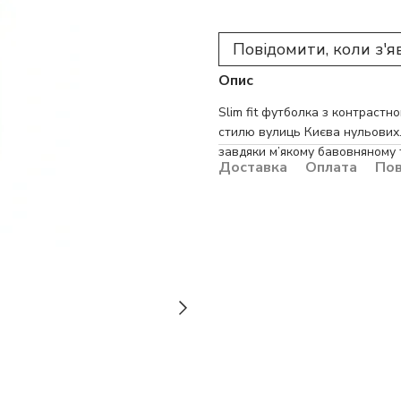
Повідомити, коли з'я
Опис
Slim fit футболка з контраст
стилю вулиць Києва нульових.
завдяки м’якому бавовняному т
Доставка
Оплата
По