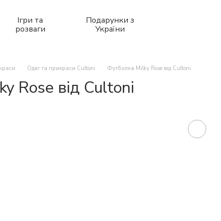
Ігри та
Подарунки з
розваги
України
икраси
Одяг та прикраси Cultoni
Футболка Milky Rose від Cultoni
y Rose від Cultoni