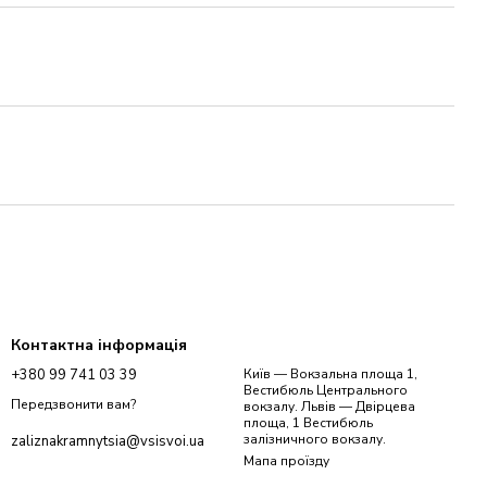
Контактна інформація
+380 99 741 03 39
Київ — Вокзальна площа 1,
Вестибюль Центрального
Передзвонити вам?
вокзалу. Львів — Двірцева
площа, 1 Вестибюль
залізничного вокзалу.
zaliznakramnytsia@vsisvoi.ua
Мапа проїзду