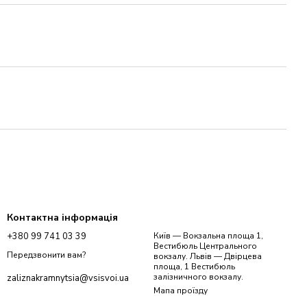
Контактна інформація
+380 99 741 03 39
Київ — Вокзальна площа 1,
Вестибюль Центрального
Передзвонити вам?
вокзалу. Львів — Двірцева
площа, 1 Вестибюль
залізничного вокзалу.
zaliznakramnytsia@vsisvoi.ua
Мапа проїзду