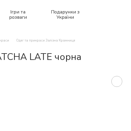
Ігри та
Подарунки з
розваги
України
икраси
Одяг та прикраси Залізна Крамниця
ATCHA LATE чорна