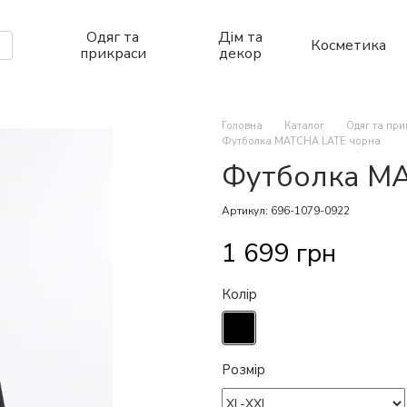
Одяг та
Дім та
Косметика
прикраси
декор
Головна
Каталог
Одяг та пр
Футболка MATCHA LATE чорна
Футболка M
Артикул: 696-1079-0922
1 699 грн
Колір
Розмір