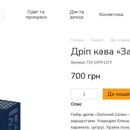
Одяг та
Дім та
Косметика
прикраси
декор
Головна
Каталог
Дім та деко
Дріп кава «З
Артикул: 723-1079-1173
700 грн
До коши
Опис
Набір дріпів «Залізний Шлях» 
маршрутами. Усередині бленд зе
карамель, цитрус. Країна похо