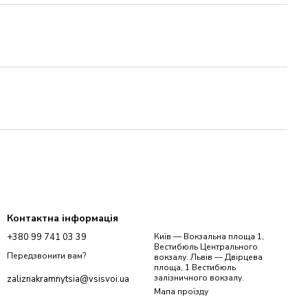
Контактна інформація
+380 99 741 03 39
Київ — Вокзальна площа 1,
Вестибюль Центрального
Передзвонити вам?
вокзалу. Львів — Двірцева
площа, 1 Вестибюль
залізничного вокзалу.
zaliznakramnytsia@vsisvoi.ua
Мапа проїзду