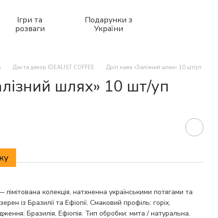
Ігри та
Подарунки з
розваги
України
р
Дім та декор IDEALIST COFFEE
Дріп кава «Залізний шлях» 10 шт/уп
алізний шлях» 10 шт/уп
ку
— лімітована колекція, натхненна українськими потягами та
рен із Бразилії та Ефіопії. Смаковий профіль: горіх,
дження: Бразилія, Ефіопія. Тип обробки: мита / натуральна.