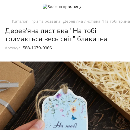
Каталог
Ігри та розваги
Дерев'яна листівка "На тобі трима
Дерев'яна листівка "На тобі
тримається весь світ" блакитна
Артикул:
588-1079-0966