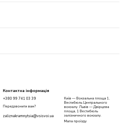
Контактна інформація
+380 99 741 03 39
Київ — Вокзальна площа 1,
Вестибюль Центрального
Передзвонити вам?
вокзалу. Львів — Двірцева
площа, 1 Вестибюль
залізничного вокзалу.
zaliznakramnytsia@vsisvoi.ua
Мапа проїзду