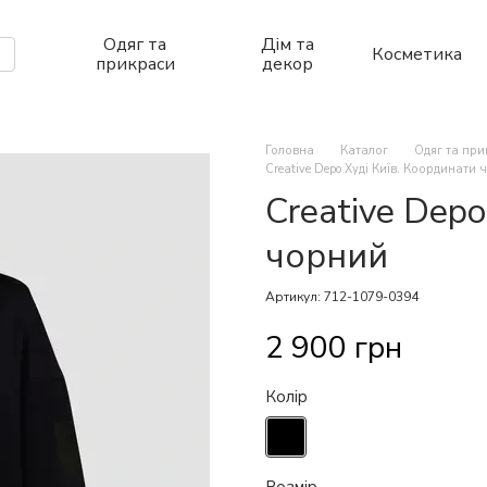
Одяг та
Дім та
Косметика
прикраси
декор
Головна
Каталог
Одяг та пр
Creative Depo Худі Київ. Координати
Creative Dep
чорний
Артикул: 712-1079-0394
2 900 грн
Колір