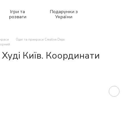
Ігри та
Подарунки з
розваги
України
икраси
Одяг та прикраси Creative Depo
 чорний
o Худі Київ. Координати