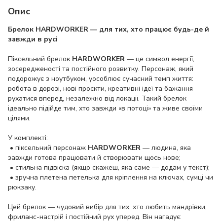
Опис
Брелок HARDWORKER — для тих, хто працює будь-де й
завжди в русі
Піксельний брелок
HARDWORKER
— це символ енергії,
зосередженості та постійного розвитку. Персонаж, який
подорожує з ноутбуком, уособлює сучасний темп життя:
робота в дорозі, нові проєкти, креативні ідеї та бажання
рухатися вперед, незалежно від локації. Такий брелок
ідеально підійде тим, хто завжди «в потоці» та живе своїми
цілями.
У комплекті:
• піксельний персонаж
HARDWORKER
— людина, яка
завжди готова працювати й створювати щось нове;
• стильна підвіска (якщо скажеш, яка саме — додам у текст);
• зручна плетена петелька для кріплення на ключах, сумці чи
рюкзаку.
Цей брелок — чудовий вибір для тих, хто любить мандрівки,
фриланс-настрій і постійний рух уперед. Він нагадує: