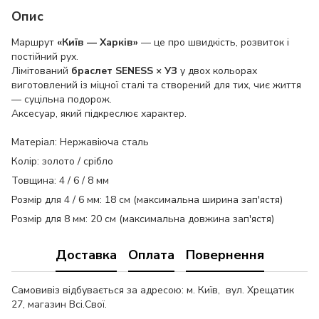
Опис
Маршрут
«Київ — Харків»
— це про швидкість, розвиток і
постійний рух.
Лімітований
браслет SENESS × УЗ
у двох кольорах
виготовлений із міцної сталі та створений для тих, чиє життя
— суцільна подорож.
Аксесуар, який підкреслює характер.
Матеріал: Нержавіюча сталь
Колір: золото / срібло
Товщина: 4 / 6 / 8 мм
Розмір для 4 / 6 мм: 18 см (максимальна ширина зап'ястя)
Розмір для 8 мм: 20 см (максимальна довжина зап'ястя)
Доставка
Оплата
Повернення
Самовивіз відбувається за адресою: м. Київ, вул. Хрещатик
27, магазин Всі.Свої.