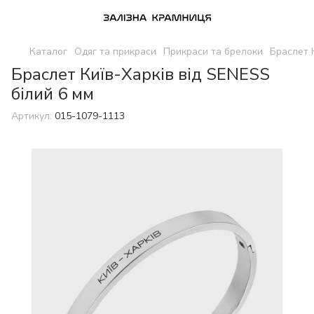
Каталог
Одяг та прикраси
Прикраси та брелоки
Браслет 
Браслет Київ-Харків від SENESS
білий 6 мм
Артикул:
015-1079-1113