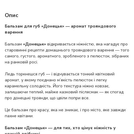
Опис
Бальзам для губ «Донецьк» — аромат трояндового
варення
Бальзам
«Донецьк»
відкривається ніжністю, яка нагадує про
старовинні рецепти домашнього трояндового варення — того
самого, густого, ароматного, зробленого з пелюсток, зібраних
на ранковій росі.
Ледь торкнешся губ — і відчувається тонкий квітковий
аромат, у якому поєднано м’якість пелюсток і легку
карамельну солодкість. Його текстура ніжно ковзає,
залишаючи теплий, майже казковий післясмак — як спогад
про донецькі троянди, що цвіли попри все.
Це бальзам про красу, яка не зникає, і про місто, яке завжди
пахне квітами.
Бальзам «Донецьк» — для тих, хто цінує ніжність у
кожній дрібниці.